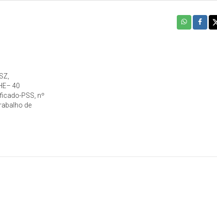
SZ,
CHE– 40
ficado-PSS, nº
rabalho de