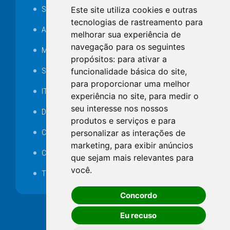
Este site utiliza cookies e outras
SAMAE
tecnologias de rastreamento para
Audiência pública
melhorar sua experiência de
navegação para os seguintes
MANUTENÇÃO DE ILUMINAÇÃO PÚBLICA
propósitos:
para ativar a
funcionalidade básica do site
,
Serviços Técnicos TI
para proporcionar uma melhor
ITR
experiência no site
,
para medir o
seu interesse nos nossos
Desapropriações
produtos e serviços e para
personalizar as interações de
Catalogo Eletrônico de Padronização
marketing
,
para exibir anúncios
Consórcios Municipais
que sejam mais relevantes para
você
.
Telefones Úteis
Concordo
Eu recuso