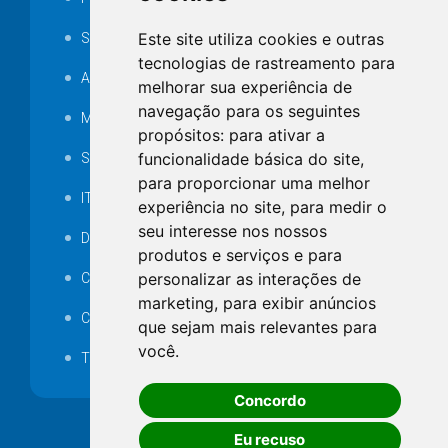
Este site utiliza cookies e outras
SAMAE
tecnologias de rastreamento para
Audiência pública
melhorar sua experiência de
navegação para os seguintes
MANUTENÇÃO DE ILUMINAÇÃO PÚBLICA
propósitos:
para ativar a
funcionalidade básica do site
,
Serviços Técnicos TI
para proporcionar uma melhor
ITR
experiência no site
,
para medir o
seu interesse nos nossos
Desapropriações
produtos e serviços e para
personalizar as interações de
Catalogo Eletrônico de Padronização
marketing
,
para exibir anúncios
Consórcios Municipais
que sejam mais relevantes para
você
.
Telefones Úteis
Concordo
Eu recuso