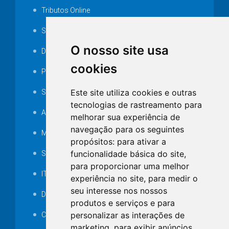
Tributos Online
Serviços ISS-E
O nosso site usa
Decretos
cookies
Portarias
Este site utiliza cookies e outras
SAMAE
tecnologias de rastreamento para
Audiência pública
melhorar sua experiência de
navegação para os seguintes
MANUTENÇÃO DE ILUMINAÇÃO PÚBLICA
propósitos:
para ativar a
funcionalidade básica do site
,
Serviços Técnicos TI
para proporcionar uma melhor
ITR
experiência no site
,
para medir o
seu interesse nos nossos
Desapropriações
produtos e serviços e para
personalizar as interações de
Catalogo Eletrônico de Padronização
marketing
,
para exibir anúncios