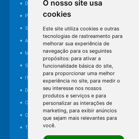
O nosso site usa
Decretos
cookies
Portarias
Este site utiliza cookies e outras
SAMAE
tecnologias de rastreamento para
Audiência pública
melhorar sua experiência de
navegação para os seguintes
MANUTENÇÃO DE ILUMINAÇÃO PÚBLICA
propósitos:
para ativar a
funcionalidade básica do site
,
Serviços Técnicos TI
para proporcionar uma melhor
ITR
experiência no site
,
para medir o
seu interesse nos nossos
Desapropriações
produtos e serviços e para
personalizar as interações de
Catalogo Eletrônico de Padronização
marketing
,
para exibir anúncios
Consórcios Municipais
que sejam mais relevantes para
você
.
Telefones Úteis