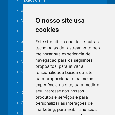
Tributos Online
Serviços ISS-E
O nosso site usa
Decretos
cookies
Portarias
Este site utiliza cookies e outras
SAMAE
tecnologias de rastreamento para
Audiência pública
melhorar sua experiência de
navegação para os seguintes
MANUTENÇÃO DE ILUMINAÇÃO PÚBLICA
propósitos:
para ativar a
funcionalidade básica do site
,
Serviços Técnicos TI
para proporcionar uma melhor
ITR
experiência no site
,
para medir o
seu interesse nos nossos
Desapropriações
produtos e serviços e para
personalizar as interações de
Catalogo Eletrônico de Padronização
marketing
,
para exibir anúncios
Consórcios Municipais