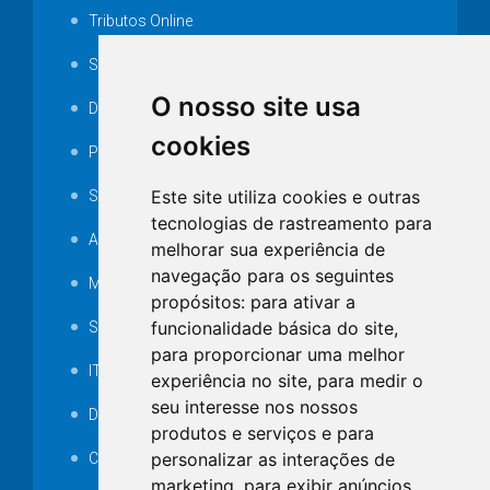
Tributos Online
Serviços ISS-E
O nosso site usa
Decretos
cookies
Portarias
Este site utiliza cookies e outras
SAMAE
tecnologias de rastreamento para
Audiência pública
melhorar sua experiência de
navegação para os seguintes
MANUTENÇÃO DE ILUMINAÇÃO PÚBLICA
propósitos:
para ativar a
funcionalidade básica do site
,
Serviços Técnicos TI
para proporcionar uma melhor
ITR
experiência no site
,
para medir o
seu interesse nos nossos
Desapropriações
produtos e serviços e para
personalizar as interações de
Catalogo Eletrônico de Padronização
marketing
,
para exibir anúncios