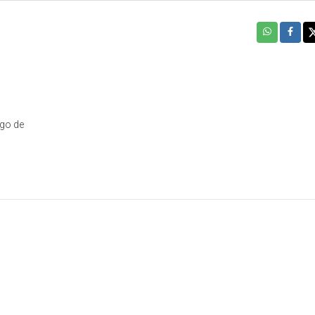
O
rgo de