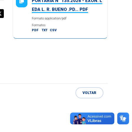
PORTARIA N° 135.2026 - EXON. L
EDA L. R. BUENO .PD... PDF
Formato application/pdf
Formatos
PDF
TXT
CSV
VOLTAR