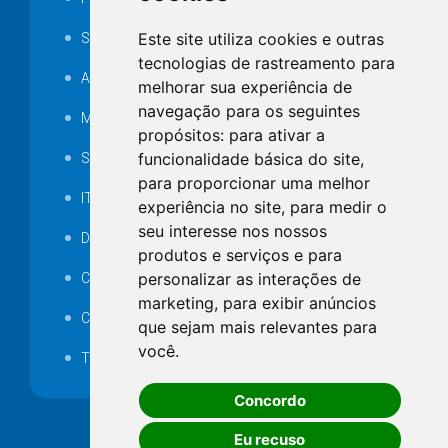
Este site utiliza cookies e outras
SAMAE
tecnologias de rastreamento para
Audiência pública
melhorar sua experiência de
navegação para os seguintes
MANUTENÇÃO DE ILUMINAÇÃO PÚBLICA
propósitos:
para ativar a
funcionalidade básica do site
,
Serviços Técnicos TI
para proporcionar uma melhor
ITR
experiência no site
,
para medir o
seu interesse nos nossos
Desapropriações
produtos e serviços e para
personalizar as interações de
Catalogo Eletrônico de Padronização
marketing
,
para exibir anúncios
Consórcios Municipais
que sejam mais relevantes para
você
.
Telefones Úteis
Concordo
Eu recuso