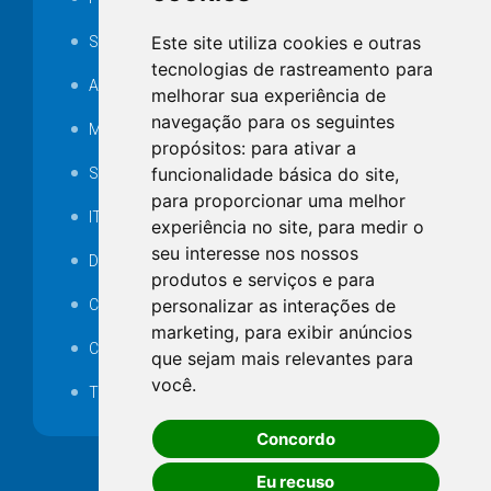
Este site utiliza cookies e outras
SAMAE
tecnologias de rastreamento para
Audiência pública
melhorar sua experiência de
navegação para os seguintes
MANUTENÇÃO DE ILUMINAÇÃO PÚBLICA
propósitos:
para ativar a
funcionalidade básica do site
,
Serviços Técnicos TI
para proporcionar uma melhor
ITR
experiência no site
,
para medir o
seu interesse nos nossos
Desapropriações
produtos e serviços e para
personalizar as interações de
Catalogo Eletrônico de Padronização
marketing
,
para exibir anúncios
Consórcios Municipais
que sejam mais relevantes para
você
.
Telefones Úteis
Concordo
Eu recuso