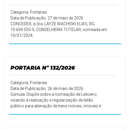
Categoria: Portarias
Data de Publicação: 27 de maio de 2026
CONCEDER, a Sra. LAYZE WACHISKI ELIAS, RG
10.699.555-9, CONSELHEIRA TUTELAR, nomeada em
10/01/2024,
conforme Portaria 005/2024 de 09/01/2024, 180 (cento e
oitenta ) dias de
Licença Maternidade.
PORTARIA Nº 132/2026
Categoria: Portarias
Data de Publicação: 26 de maio de 2026
Súmula: Dispõe sobre a nomeação de Leiloeiro,
visando à realização e regularização de leilão
público para alienação de bens móveis, imóveis e
inservíveis do Município de São Jerônimo da Serra e
da outras providências.