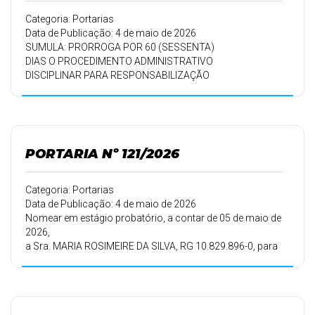
Categoria: Portarias
Data de Publicação: 4 de maio de 2026
SUMULA: PRORROGA POR 60 (SESSENTA)
DIAS O PROCEDIMENTO ADMINISTRATIVO
DISCIPLINAR PARA RESPONSABILIZAÇÃO
DE PESSOA JURÍDICA INSTAURADA PELA
PORTARIA N° 067/2026 E DA OUTRAS
PROVIDÊNCIAS.
PORTARIA Nº 121/2026
Categoria: Portarias
Data de Publicação: 4 de maio de 2026
Nomear em estágio probatório, a contar de 05 de maio de
2026,
a Sra. MARIA ROSIMEIRE DA SILVA, RG 10.829.896-0, para
exercer o cargo de FISIOTERAPEUTA, lotada na Secretaria
Municipal de Saúde, tendo em vista a habilitação em
Concurso
Público.