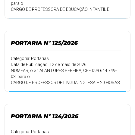
para o
CARGO DE PROFESSORA DE EDUCAÇÃO INFANTIL E
ENSINO
FUNDAMENTAL – 20 HORAS SEMANAIS, aprovada no
Processo
Seletivo Simplificado-PSS, nº 001/2026, homologado em
24/04/2026, pelo
PORTARIA Nº 125/2026
período de trabalho de 13/05/2026 a 12/05/2027.
Categoria: Portarias
Data de Publicação: 12 de maio de 2026
NOMEAR, o Sr. ALAN LOPES PEREIRA, CPF 099.644.749-
03, para o
CARGO DE PROFESSOR DE LINGUA INGLESA – 20 HORAS
SEMANAIS, aprovado no Processo Seletivo Simplificado-
PSS, nº
001/2026, homologado em 24/04/2026, pelo período de
trabalho de
12/05/2026 a 11/05/2027.
PORTARIA Nº 124/2026
Categoria: Portarias