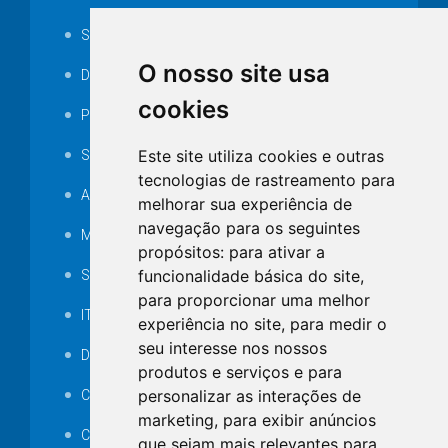
Serviços ISS-E
O nosso site usa
Decretos
cookies
Portarias
Este site utiliza cookies e outras
SAMAE
tecnologias de rastreamento para
Audiência pública
melhorar sua experiência de
navegação para os seguintes
MANUTENÇÃO DE ILUMINAÇÃO PÚBLICA
propósitos:
para ativar a
funcionalidade básica do site
,
Serviços Técnicos TI
para proporcionar uma melhor
ITR
experiência no site
,
para medir o
seu interesse nos nossos
Desapropriações
produtos e serviços e para
personalizar as interações de
Catalogo Eletrônico de Padronização
marketing
,
para exibir anúncios
Consórcios Municipais
que sejam mais relevantes para