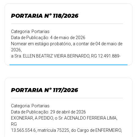
na Secretaria
Municipal de Educação, tendo em vista a habilitação em
Concurso
PORTARIA Nº 118/2026
Público.
Categoria: Portarias
Data de Publicação: 4 de maio de 2026
Nomear em estágio probatório, a contar de 04 de maio de
2026,
a Sra. ELLEN BEATRIZ VIEIRA BERNARDO, RG 12.491.889-
8,
para exercer o cargo de PSICÓLOGA, lotada na Secretaria
Municipal de Assistência Social, tendo em vista a
habilitação em
Concurso Público.
PORTARIA Nº 117/2026
Categoria: Portarias
Data de Publicação: 29 de abril de 2026
EXONERAR, A PEDIDO, o Sr. ACENALDO FERREIRA LIMA,
RG
13.565.554.6, matrícula 75225, do Cargo de ENFERMEIRO,
a partir de