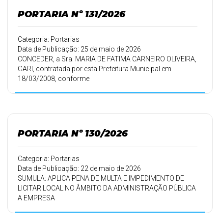
PORTARIA Nº 131/2026
Categoria: Portarias
Data de Publicação: 25 de maio de 2026
CONCEDER, a Sra. MARIA DE FATIMA CARNEIRO OLIVEIRA,
GARI, contratada por esta Prefeitura Municipal em
18/03/2008, conforme
Portaria 057/08 de 30/03/2008, 20 (vinte) dias de férias a
que tem direito
pelo período de trabalho de 18/03/2023 a 17/03/2024, e
10 (dez) dias pelo
período de trabalho de 18/03/2024 a 17/03/2025, a partir
PORTARIA Nº 130/2026
de 26/05/2026,
devendo retornar ao trabalho em 25/06/2026.
Categoria: Portarias
Data de Publicação: 22 de maio de 2026
SUMULA: APLICA PENA DE MULTA E IMPEDIMENTO DE
LICITAR LOCAL NO ÂMBITO DA ADMINISTRAÇÃO PÚBLICA
A EMPRESA
TAPAR ENGENHARIA E CONSTRUÇÃO LTDA – CNPJ
51.850.958/000105 E DA OUTRAS PROVIDÊNCIAS.