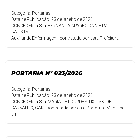
Categoria: Portarias
Data de Publicação: 23 de janeiro de 2026
CONCEDER, a Sra. FERNANDA APARECIDA VIEIRA
BATISTA,
Auxiliar de Enfermagem, contratada por esta Prefeitura
Municipal em
16/09/2010, conforme Portaria 160/10 de 16/09/2010,
15 (quinze) dias de
férias a que tem direito pelo período de trabalho de
16/09/2023 a
PORTARIA Nº 023/2026
15/09/2024, e 15 (quinze) dias pelo período de trabalho de
16/09/2024 a
15/09/2025, a partir de 21/01/2026, devendo retornar ao
Categoria: Portarias
trabalho em
Data de Publicação: 23 de janeiro de 2026
20/02/2026.
CONCEDER, a Sra. MARIA DE LOURDES TIXILISKI DE
CARVALHO, GARI, contratada por esta Prefeitura Municipal
em
01/09/2011, conforme Portaria 174/11 de 12/09/2011,
30 (trinta) dias.