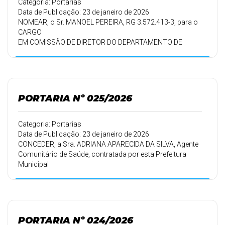
Categoria: Portarias
Data de Publicação: 23 de janeiro de 2026
NOMEAR, o Sr. MANOEL PEREIRA, RG 3.572.413-3, para o
CARGO
EM COMISSÃO DE DIRETOR DO DEPARTAMENTO DE
TRANSPORTE E SERVIÇO RODOVIÁRIO – TERRA NOVA, –
“AD
NUTUM”, conforme Ofício 02/2026 – GAB de 21/01/2026,
a partir de
05/01/2026.
PORTARIA Nº 025/2026
Categoria: Portarias
Data de Publicação: 23 de janeiro de 2026
CONCEDER, a Sra. ADRIANA APARECIDA DA SILVA, Agente
Comunitário de Saúde, contratada por esta Prefeitura
Municipal
em 16/09/2010, conforme Portaria 149/10 de
16/09/2010, 30 (trinta)
dias de férias.
PORTARIA Nº 024/2026