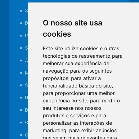
Serviços ISS-E
O nosso site usa
Decretos
cookies
Portarias
Este site utiliza cookies e outras
SAMAE
tecnologias de rastreamento para
Audiência pública
melhorar sua experiência de
navegação para os seguintes
MANUTENÇÃO DE ILUMINAÇÃO PÚBLICA
propósitos:
para ativar a
funcionalidade básica do site
,
Serviços Técnicos TI
para proporcionar uma melhor
ITR
experiência no site
,
para medir o
seu interesse nos nossos
Desapropriações
produtos e serviços e para
personalizar as interações de
Catalogo Eletrônico de Padronização
marketing
,
para exibir anúncios
Consórcios Municipais
que sejam mais relevantes para