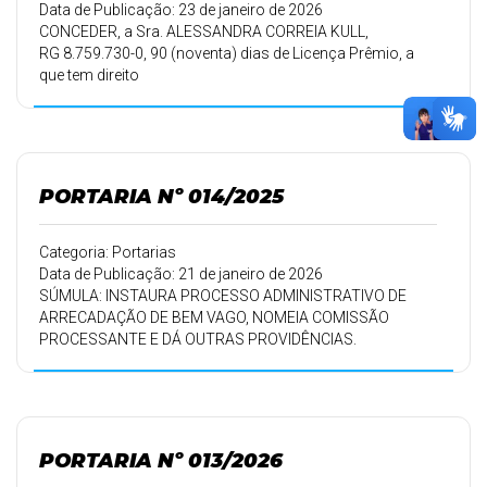
Data de Publicação: 23 de janeiro de 2026
CONCEDER, a Sra. ALESSANDRA CORREIA KULL,
RG 8.759.730-0, 90 (noventa) dias de Licença Prêmio, a
que tem direito
pelo período de trabalho de de 01/06/2011 a 31/05/2016,
conforme Artigo
102 e seu Parágrafo Único do ESTATUTO DOS
FUNCIONÁRIOS
PÚBLICOS MUNICIPAIS DE SÃO JERÔNIMO DA SERRA-PR,
PORTARIA Nº 014/2025
a partir
de 26/01/2026, devendo retornar ao trabalho em
26/04/2026.
Categoria: Portarias
Data de Publicação: 21 de janeiro de 2026
SÚMULA: INSTAURA PROCESSO ADMINISTRATIVO DE
ARRECADAÇÃO DE BEM VAGO, NOMEIA COMISSÃO
PROCESSANTE E DÁ OUTRAS PROVIDÊNCIAS.
PORTARIA Nº 013/2026