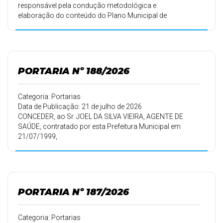
responsável pela condução metodológica e
elaboração do conteúdo do Plano Municipal de
Educação (PME) do Município de São Jerônimo
da Serra, referente ao decênio 2026–2036, e dá
outras providências.
PORTARIA Nº 188/2026
Categoria: Portarias
Data de Publicação: 21 de julho de 2026
CONCEDER, ao Sr. JOEL DA SILVA VIEIRA, AGENTE DE
SAÚDE, contratado por esta Prefeitura Municipal em
21/07/1999,
conforme Portaria 071/99 de 27/07/1999, 30 (trinta) dias
de férias.
PORTARIA Nº 187/2026
Categoria: Portarias