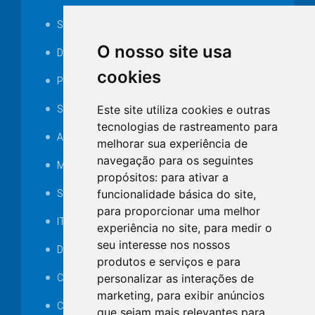
Serviços ISS-E
O nosso site usa
Decretos
cookies
Portarias
Este site utiliza cookies e outras
SAMAE
tecnologias de rastreamento para
Audiência pública
melhorar sua experiência de
navegação para os seguintes
MANUTENÇÃO DE ILUMINAÇÃO PÚBLICA
propósitos:
para ativar a
funcionalidade básica do site
,
Serviços Técnicos TI
para proporcionar uma melhor
ITR
experiência no site
,
para medir o
seu interesse nos nossos
Desapropriações
produtos e serviços e para
personalizar as interações de
Catalogo Eletrônico de Padronização
marketing
,
para exibir anúncios
Consórcios Municipais
que sejam mais relevantes para