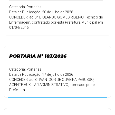
28/02/2026 partir de 22/06/2026, devendo retornar ao
trabalho em
Categoria: Portarias
12/07/2026.
Data de Publicação: 20 de julho de 2026
CONCEDER, ao Sr. DIOLANDO GOMES RIBEIRO, Técnico de
Enfermagem, contratado por esta Prefeitura Municipal em
01/04/2016,
conforme Portaria 168/16 de 02/04/2016, 15 (quinze)
dias de férias.
PORTARIA Nº 183/2026
Categoria: Portarias
Data de Publicação: 17 de julho de 2026
CONCEDER, ao Sr. IVAN IGOR DE OLIVEIRA PERUSSO,
AGENTE AUXILIAR ADMINISTRATIVO, nomeado por esta
Prefeitura
Municipal em 08/04/2007, conforme Portaria 060/07 de
11/04/2007, 09
(nove) dias de férias a que tem direito pelo período de
trabalho de