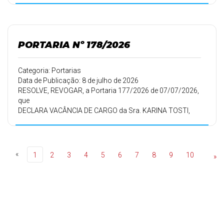
PORTARIA Nº 178/2026
Categoria: Portarias
Data de Publicação: 8 de julho de 2026
RESOLVE, REVOGAR, a Portaria 177/2026 de 07/07/2026,
que
DECLARA VACÂNCIA DE CARGO da Sra. KARINA TOSTI,
matricula 74900, RG 12.753.072.6, a partir de 08/07/2026,
e
EXONERAR, a mesma, A PEDIDO, a partir de 08/07/2026.
«
1
2
3
4
5
6
7
8
9
10
»