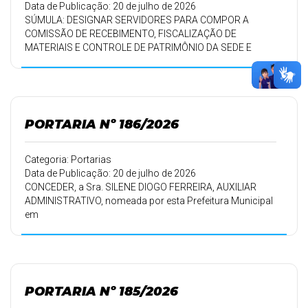
Data de Publicação: 20 de julho de 2026
SÚMULA: DESIGNAR SERVIDORES PARA COMPOR A
COMISSÃO DE RECEBIMENTO, FISCALIZAÇÃO DE
MATERIAIS E CONTROLE DE PATRIMÔNIO DA SEDE E
DEMAIS SECRETARIAS E REPARTIÇÕES VINCULADAS A
ELA.
PORTARIA Nº 186/2026
Categoria: Portarias
Data de Publicação: 20 de julho de 2026
CONCEDER, a Sra. SILENE DIOGO FERREIRA, AUXILIAR
ADMINISTRATIVO, nomeada por esta Prefeitura Municipal
em
01/03/1992, conforme Portaria 153/92 de 15/04/1992,
10 (dez) dias de
férias a que tem direito pelo período de trabalho de
01/03/2024 a
28/02/2025, e 10 (dez) dias pelo período de trabalho de
PORTARIA Nº 185/2026
01/03/2025 a