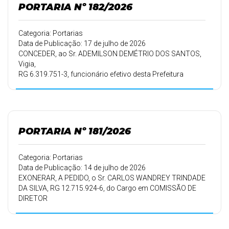
08/04/2024 a 07/04/2025, a partir de 23/07/2026,
PORTARIA Nº 182/2026
devendo retornar ao
trabalho em 01/08/2026 e 06 (seis) dias de férias pelo
período de trabalho
Categoria: Portarias
de 08/04/2024 a 07/04/2025, a partir de 31/08/2026,
Data de Publicação: 17 de julho de 2026
devendo retornar ao
CONCEDER, ao Sr. ADEMILSON DEMÉTRIO DOS SANTOS,
trabalho em 06/09/2026.
Vigia,
RG 6.319.751-3, funcionário efetivo desta Prefeitura
Municipal, FUNÇÃO
GRATIFICADA FG-3-C.
PORTARIA Nº 181/2026
Categoria: Portarias
Data de Publicação: 14 de julho de 2026
EXONERAR, A PEDIDO, o Sr. CARLOS WANDREY TRINDADE
DA SILVA, RG 12.715.924-6, do Cargo em COMISSÃO DE
DIRETOR
DO DEPARTAMENTO DE ENGENHARIA-AD-NUTUM, a partir
de