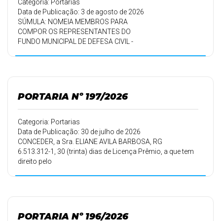
Categoria: Portarias
Data de Publicação: 3 de agosto de 2026
SÚMULA: NOMEIA MEMBROS PARA
COMPOR OS REPRESENTANTES DO
FUNDO MUNICIPAL DE DEFESA CIVIL -
FUMDEC DO MUNICÍPIO DE SÃO JERÔNIMO
DA SERRA.
PORTARIA Nº 197/2026
Categoria: Portarias
Data de Publicação: 30 de julho de 2026
CONCEDER, a Sra. ELIANE AVILA BARBOSA, RG
6.513.312-1, 30 (trinta) dias de Licença Prêmio, a que tem
direito pelo
período de trabalho de 01/04/2008 a 31/03/2013,
PADRÃO VELHO,
matrícula 65201, e 30 (trina) dias de Licença Prêmio, pelo
período de
trabalho de 01/02/2016 a 31/01/2021, PADRÃO NOVO.
PORTARIA Nº 196/2026