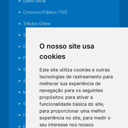
Diário Oficial
Concurso Público / PSS
Tributos Online
Serviços ISS-E
O nosso site usa
Decretos
cookies
Portarias
Este site utiliza cookies e outras
SAMAE
tecnologias de rastreamento para
Audiência pública
melhorar sua experiência de
navegação para os seguintes
MANUTENÇÃO DE ILUMINAÇÃO PÚBLICA
propósitos:
para ativar a
funcionalidade básica do site
,
Serviços Técnicos TI
para proporcionar uma melhor
ITR
experiência no site
,
para medir o
seu interesse nos nossos
Desapropriações