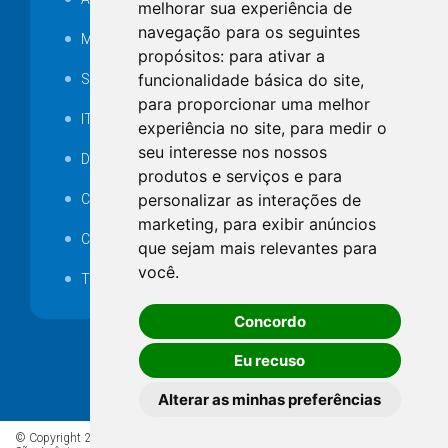
melhorar sua experiência de
navegação para os seguintes
MANUTENÇÃO DE ILUMINAÇÃO PÚBLICA
propósitos:
para ativar a
funcionalidade básica do site
,
Serviços Técnicos TI
para proporcionar uma melhor
ITR
experiência no site
,
para medir o
seu interesse nos nossos
Desapropriações
produtos e serviços e para
personalizar as interações de
Catalogo Eletrônico de Padronização
marketing
,
para exibir anúncios
Consórcios Municipais
que sejam mais relevantes para
você
.
Telefones Úteis
Concordo
Eu recuso
Alterar as minhas preferências
© Copyright 2026 - Todos os direitos reservados à Prefeitura de