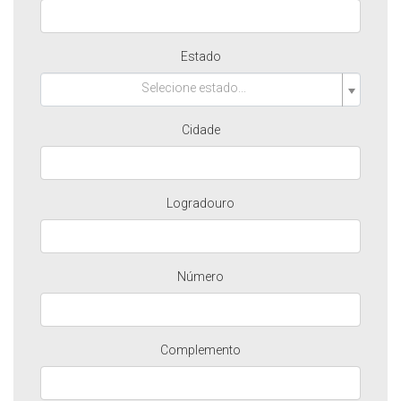
Estado
Selecione estado...
Cidade
Logradouro
Número
Complemento