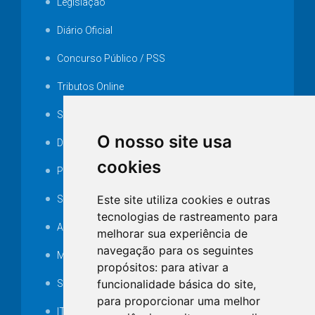
Legislação
Diário Oficial
Concurso Público / PSS
Tributos Online
Serviços ISS-E
O nosso site usa
Decretos
cookies
Portarias
Este site utiliza cookies e outras
SAMAE
tecnologias de rastreamento para
Audiência pública
melhorar sua experiência de
navegação para os seguintes
MANUTENÇÃO DE ILUMINAÇÃO PÚBLICA
propósitos:
para ativar a
funcionalidade básica do site
,
Serviços Técnicos TI
para proporcionar uma melhor
ITR