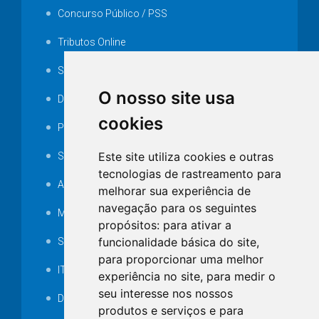
Concurso Público / PSS
Tributos Online
Serviços ISS-E
O nosso site usa
Decretos
cookies
Portarias
Este site utiliza cookies e outras
SAMAE
tecnologias de rastreamento para
Audiência pública
melhorar sua experiência de
navegação para os seguintes
MANUTENÇÃO DE ILUMINAÇÃO PÚBLICA
propósitos:
para ativar a
funcionalidade básica do site
,
Serviços Técnicos TI
para proporcionar uma melhor
ITR
experiência no site
,
para medir o
seu interesse nos nossos
Desapropriações
produtos e serviços e para