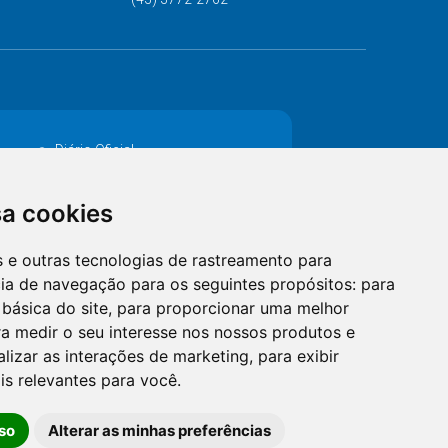
Diário Oficial
Decretos
sa cookies
MANUTENÇÃO DE ILUMINAÇÃO PÚBLICA
es e outras tecnologias de rastreamento para
Catalogo Eletrônico de Padronização
cia de navegação para os seguintes propósitos:
para
 básica do site
,
para proporcionar uma melhor
a medir o seu interesse nos nossos produtos e
alizar as interações de marketing
,
para exibir
is relevantes para você
.
so
Alterar as minhas preferências