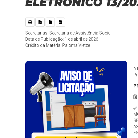
ELETRÔNICO 13/20
Secretarias: Secretaria de Assistência Social
Data de Publicação: 1 de abril de 2026
Crédito da Matéria: Paloma Vietze
A 
Pr
P
🗓
✅
MÓ
S
AS
E