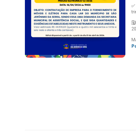
✅
tr
🗓
20
Ma
Po