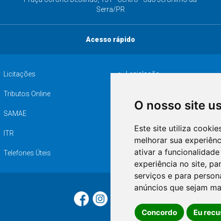
Serra/PR
Acesso rápido
Licitações
Legislação
Tributos Online
Serviços ISS-E
O nosso site u
SAMAE
Audiência pública
Este site utiliza cooki
ITR
Desapropriações
melhorar sua experiên
ativar a funcionalidade
Telefones Úteis
experiência no site
,
par
serviços e para person
anúncios que sejam ma
Concordo
Eu recu