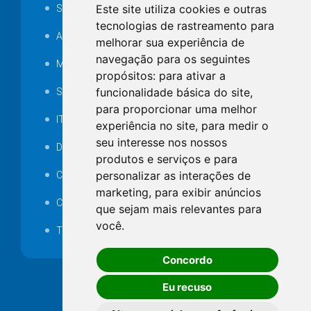
Este site utiliza cookies e outras
SAMAE
tecnologias de rastreamento para
Audiência pública
melhorar sua experiência de
navegação para os seguintes
MANUTENÇÃO DE ILUMINAÇÃO PÚBLICA
propósitos:
para ativar a
funcionalidade básica do site
,
Serviços Técnicos TI
para proporcionar uma melhor
ITR
experiência no site
,
para medir o
seu interesse nos nossos
Desapropriações
produtos e serviços e para
personalizar as interações de
Catalogo Eletrônico de Padronização
marketing
,
para exibir anúncios
Consórcios Municipais
que sejam mais relevantes para
você
.
Telefones Úteis
Concordo
Eu recuso