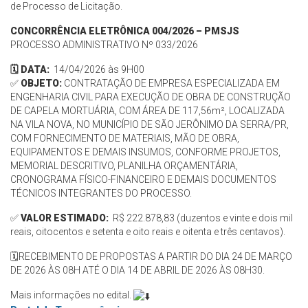
de Processo de Licitação.
CONCORRÊNCIA ELETRÔNICA 004/2026 – PMSJS
PROCESSO ADMINISTRATIVO Nº 033/2026
🗓️ DATA:
14/04/2026 às 9H00
✅
OBJETO:
CONTRATAÇÃO DE EMPRESA ESPECIALIZADA EM
ENGENHARIA CIVIL PARA EXECUÇÃO DE OBRA DE CONSTRUÇÃO
DE CAPELA MORTUÁRIA, COM ÁREA DE 117,56m², LOCALIZADA
NA VILA NOVA, NO MUNICÍPIO DE SÃO JERÔNIMO DA SERRA/PR,
COM FORNECIMENTO DE MATERIAIS, MÃO DE OBRA,
EQUIPAMENTOS E DEMAIS INSUMOS, CONFORME PROJETOS,
MEMORIAL DESCRITIVO, PLANILHA ORÇAMENTÁRIA,
CRONOGRAMA FÍSICO-FINANCEIRO E DEMAIS DOCUMENTOS
TÉCNICOS INTEGRANTES DO PROCESSO.
✅
VALOR ESTIMADO:
R$
222.878,83 (duzentos e vinte e dois mil
reais, oitocentos e setenta e oito reais e oitenta e três centavos).
🗓️
RECEBIMENTO DE PROPOSTAS A PARTIR DO DIA 24 DE MARÇO
DE 2026 ÀS 08H ATÉ O DIA 14 DE ABRIL DE 2026 ÀS 08H
30.
Mais informações no edital.