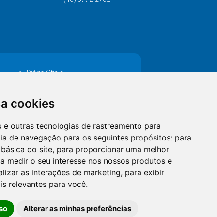
Diário Oficial
Decretos
sa cookies
MANUTENÇÃO DE ILUMINAÇÃO PÚBLICA
es e outras tecnologias de rastreamento para
Catalogo Eletrônico de Padronização
cia de navegação para os seguintes propósitos:
para
 básica do site
,
para proporcionar uma melhor
a medir o seu interesse nos nossos produtos e
alizar as interações de marketing
,
para exibir
is relevantes para você
.
so
Alterar as minhas preferências