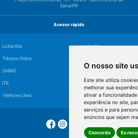
Serra/PR
Acesso rápido
Licitações
Legislação
Tributos Online
Serviços ISS-E
O nosso site u
SAMAE
Audiência pública
Este site utiliza cooki
ITR
Desapropriações
melhorar sua experiên
ativar a funcionalidade
Telefones Úteis
experiência no site
,
par
serviços e para person
anúncios que sejam ma
Concordo
Eu recu