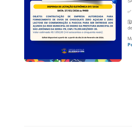
SÃ
✅
🗓
de
Ma
Po