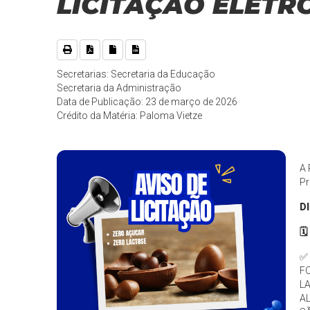
LICITAÇÃO ELETRÔ
Secretarias: Secretaria da Educação
Secretaria da Administração
Data de Publicação: 23 de março de 2026
Crédito da Matéria: Paloma Vietze
A 
Pr
D
🗓
✅
F
L
AL