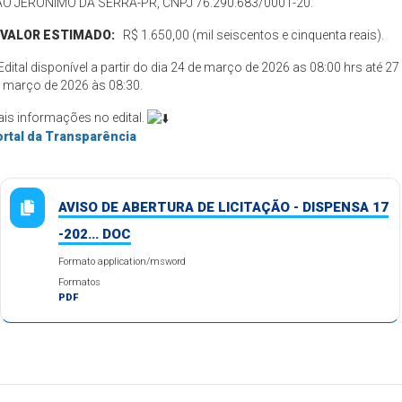
O JERÔNIMO DA SERRA-PR, CNPJ 76.290.683/0001-20.
VALOR ESTIMADO:
R$ 1.650,00 (mil seiscentos e cinquenta reais).
️Edital disponível a partir do dia 24 de março de 2026 as 08:00 hrs até 27
 março de 2026 às 08:30.
is informações no edital.
rtal da Transparência
AVISO DE ABERTURA DE LICITAÇÃO - DISPENSA 17
-202... DOC
Formato application/msword
Formatos
PDF