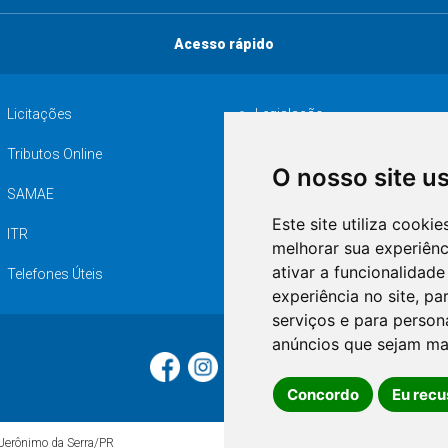
Acesso rápido
Licitações
Legislação
Tributos Online
Serviços ISS-E
O nosso site u
SAMAE
Audiência pública
Este site utiliza cooki
ITR
Desapropriações
melhorar sua experiên
ativar a funcionalidade
Telefones Úteis
experiência no site
,
par
serviços e para person
anúncios que sejam ma
Concordo
Eu recu
 Jerônimo da Serra/PR