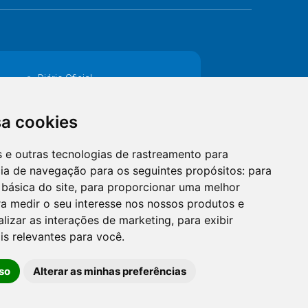
Diário Oficial
Decretos
sa cookies
MANUTENÇÃO DE ILUMINAÇÃO PÚBLICA
es e outras tecnologias de rastreamento para
Catalogo Eletrônico de Padronização
cia de navegação para os seguintes propósitos:
para
 básica do site
,
para proporcionar uma melhor
a medir o seu interesse nos nossos produtos e
alizar as interações de marketing
,
para exibir
is relevantes para você
.
so
Alterar as minhas preferências