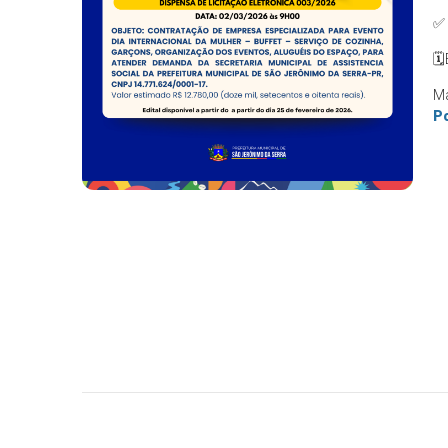
✅
🗓
Ma
Po