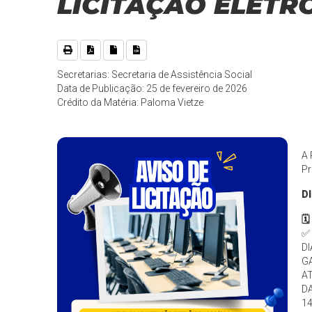
LICITAÇÃO ELETR
Secretarias: Secretaria de Assistência Social
Data de Publicação: 25 de fevereiro de 2026
Crédito da Matéria: Paloma Vietze
A 
Pr
D
🗓
✅
DI
G
A
DA
14