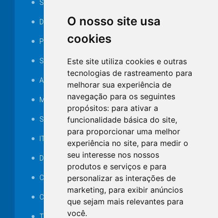
Serviços ISS-E
O nosso site usa
Decretos
cookies
Portarias
Este site utiliza cookies e outras
SAMAE
tecnologias de rastreamento para
Audiência pública
melhorar sua experiência de
navegação para os seguintes
MANUTENÇÃO DE ILUMINAÇÃO PÚBLICA
propósitos:
para ativar a
funcionalidade básica do site
,
Serviços Técnicos TI
para proporcionar uma melhor
ITR
experiência no site
,
para medir o
seu interesse nos nossos
Desapropriações
produtos e serviços e para
personalizar as interações de
Catalogo Eletrônico de Padronização
marketing
,
para exibir anúncios
Consórcios Municipais
que sejam mais relevantes para
você
.
Telefones Úteis