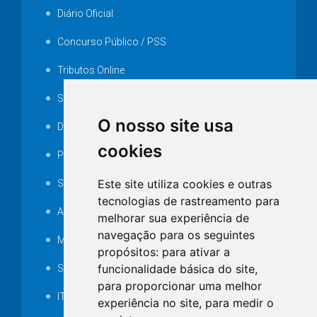
Diário Oficial
Concurso Público / PSS
Tributos Online
Serviços ISS-E
O nosso site usa
Decretos
cookies
Portarias
Este site utiliza cookies e outras
SAMAE
tecnologias de rastreamento para
Audiência pública
melhorar sua experiência de
navegação para os seguintes
MANUTENÇÃO DE ILUMINAÇÃO PÚBLICA
propósitos:
para ativar a
funcionalidade básica do site
,
Serviços Técnicos TI
para proporcionar uma melhor
ITR
experiência no site
,
para medir o