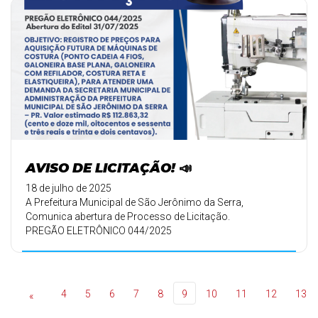
AVISO DE LICITAÇÃO! 📣
18 de julho de 2025
A Prefeitura Municipal de São Jerônimo da Serra,
Comunica abertura de Processo de Licitação.
PREGÃO ELETRÔNICO 044/2025
✅ Objetivo: ...
4
5
6
7
8
9
10
11
12
13
«