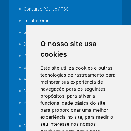
Concurso Público / PSS
Tributos Online
Serviços ISS-E
O nosso site usa
Decretos
cookies
Portarias
Este site utiliza cookies e outras
SAMAE
tecnologias de rastreamento para
Audiência pública
melhorar sua experiência de
navegação para os seguintes
MANUTENÇÃO DE ILUMINAÇÃO PÚBLICA
propósitos:
para ativar a
funcionalidade básica do site
,
Serviços Técnicos TI
para proporcionar uma melhor
ITR
experiência no site
,
para medir o
seu interesse nos nossos
Desapropriações