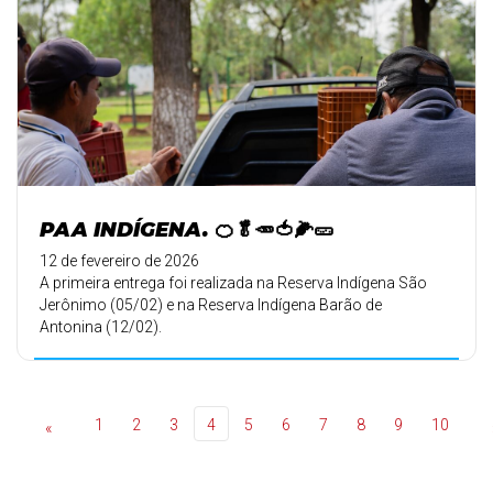
PAA INDÍGENA. 🍊🥬🥕🍅🌽🥒
12 de fevereiro de 2026
A primeira entrega foi realizada na Reserva Indígena São
Jerônimo (05/02) e na Reserva Indígena Barão de
Antonina (12/02).
1
2
3
4
5
6
7
8
9
10
«