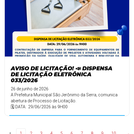
AVISO DE LICITAÇÃO! 📣 DISPENSA
DE LICITAÇÃO ELETRÔNICA
033/2026
26 de junho de 2026
A Prefeitura Municipal São Jerônimo da Serra, comunica
abertura de Processo de Licitação.
🗓️ DATA: 29/06/2026 às 9H00
«
1
2
3
4
5
6
7
8
9
10