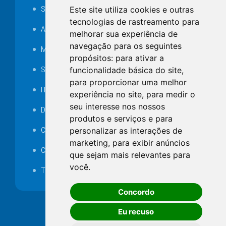
Este site utiliza cookies e outras
SAMAE
tecnologias de rastreamento para
Audiência pública
melhorar sua experiência de
navegação para os seguintes
MANUTENÇÃO DE ILUMINAÇÃO PÚBLICA
propósitos:
para ativar a
funcionalidade básica do site
,
Serviços Técnicos TI
para proporcionar uma melhor
ITR
experiência no site
,
para medir o
seu interesse nos nossos
Desapropriações
produtos e serviços e para
personalizar as interações de
Catalogo Eletrônico de Padronização
marketing
,
para exibir anúncios
Consórcios Municipais
que sejam mais relevantes para
você
.
Telefones Úteis
Concordo
Eu recuso