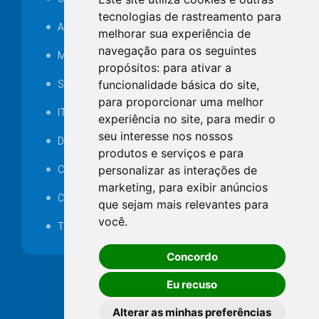
tecnologias de rastreamento para
Audiência pública
melhorar sua experiência de
navegação para os seguintes
MANUTENÇÃO DE ILUMINAÇÃO PÚBLICA
propósitos:
para ativar a
funcionalidade básica do site
,
Serviços Técnicos TI
para proporcionar uma melhor
ITR
experiência no site
,
para medir o
seu interesse nos nossos
Desapropriações
produtos e serviços e para
personalizar as interações de
Catalogo Eletrônico de Padronização
marketing
,
para exibir anúncios
Consórcios Municipais
que sejam mais relevantes para
você
.
Telefones Úteis
Concordo
Eu recuso
Alterar as minhas preferências