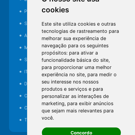
cookies
Portarias
Este site utiliza cookies e outras
SAMAE
tecnologias de rastreamento para
Audiência pública
melhorar sua experiência de
navegação para os seguintes
MANUTENÇÃO DE ILUMINAÇÃO PÚBLICA
propósitos:
para ativar a
funcionalidade básica do site
,
Serviços Técnicos TI
para proporcionar uma melhor
ITR
experiência no site
,
para medir o
seu interesse nos nossos
Desapropriações
produtos e serviços e para
personalizar as interações de
Catalogo Eletrônico de Padronização
marketing
,
para exibir anúncios
Consórcios Municipais
que sejam mais relevantes para
você
.
Telefones Úteis
Concordo