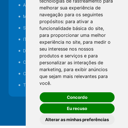
tecnologias de rastreamento para
Audiência pública
melhorar sua experiência de
navegação para os seguintes
MANUTENÇÃO DE ILUMINAÇÃO PÚBLICA
propósitos:
para ativar a
funcionalidade básica do site
,
Serviços Técnicos TI
para proporcionar uma melhor
ITR
experiência no site
,
para medir o
seu interesse nos nossos
Desapropriações
produtos e serviços e para
personalizar as interações de
Catalogo Eletrônico de Padronização
marketing
,
para exibir anúncios
Consórcios Municipais
que sejam mais relevantes para
você
.
Telefones Úteis
Concordo
Eu recuso
Alterar as minhas preferências