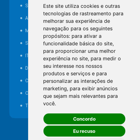
Este site utiliza cookies e outras
SAMAE
tecnologias de rastreamento para
Audiência pública
melhorar sua experiência de
navegação para os seguintes
MANUTENÇÃO DE ILUMINAÇÃO PÚBLICA
propósitos:
para ativar a
funcionalidade básica do site
,
Serviços Técnicos TI
para proporcionar uma melhor
ITR
experiência no site
,
para medir o
seu interesse nos nossos
Desapropriações
produtos e serviços e para
personalizar as interações de
Catalogo Eletrônico de Padronização
marketing
,
para exibir anúncios
Consórcios Municipais
que sejam mais relevantes para
você
.
Telefones Úteis
Concordo
Eu recuso