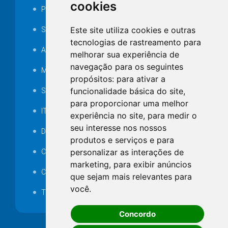
cookies
Portarias
Este site utiliza cookies e outras
SAMAE
tecnologias de rastreamento para
Audiência pública
melhorar sua experiência de
navegação para os seguintes
MANUTENÇÃO DE ILUMINAÇÃO PÚBLICA
propósitos:
para ativar a
funcionalidade básica do site
,
Serviços Técnicos TI
para proporcionar uma melhor
ITR
experiência no site
,
para medir o
seu interesse nos nossos
Desapropriações
produtos e serviços e para
personalizar as interações de
Catalogo Eletrônico de Padronização
marketing
,
para exibir anúncios
Consórcios Municipais
que sejam mais relevantes para
você
.
Telefones Úteis
Concordo