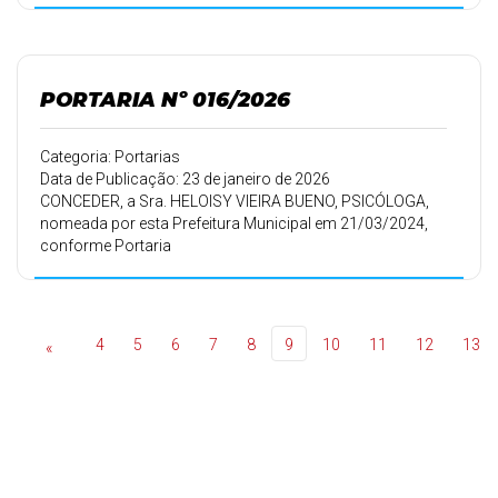
PORTARIA Nº 016/2026
Categoria: Portarias
Data de Publicação: 23 de janeiro de 2026
CONCEDER, a Sra. HELOISY VIEIRA BUENO, PSICÓLOGA,
nomeada por esta Prefeitura Municipal em 21/03/2024,
conforme Portaria
106/2024 de 20/03/2024, 10 (dez) dias de férias.
4
5
6
7
8
9
10
11
12
13
«