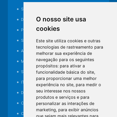
Serviços ISS-E
O nosso site usa
Decretos
cookies
Portarias
Este site utiliza cookies e outras
SAMAE
tecnologias de rastreamento para
Audiência pública
melhorar sua experiência de
navegação para os seguintes
MANUTENÇÃO DE ILUMINAÇÃO PÚBLICA
propósitos:
para ativar a
funcionalidade básica do site
,
Serviços Técnicos TI
para proporcionar uma melhor
ITR
experiência no site
,
para medir o
seu interesse nos nossos
Desapropriações
produtos e serviços e para
personalizar as interações de
Catalogo Eletrônico de Padronização
marketing
,
para exibir anúncios
Consórcios Municipais
que sejam mais relevantes para