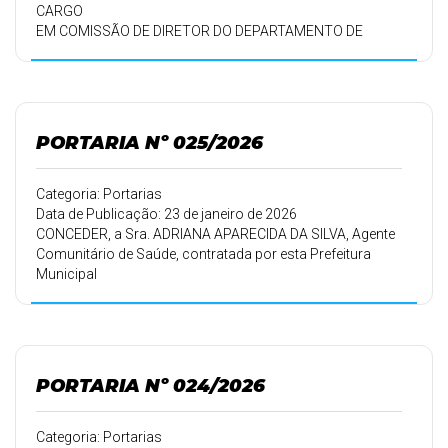
CARGO
EM COMISSÃO DE DIRETOR DO DEPARTAMENTO DE
TRANSPORTE E SERVIÇO RODOVIÁRIO – TERRA NOVA, –
“AD
NUTUM”, conforme Ofício 02/2026 – GAB de 21/01/2026,
a partir de
05/01/2026.
PORTARIA Nº 025/2026
Categoria: Portarias
Data de Publicação: 23 de janeiro de 2026
CONCEDER, a Sra. ADRIANA APARECIDA DA SILVA, Agente
Comunitário de Saúde, contratada por esta Prefeitura
Municipal
em 16/09/2010, conforme Portaria 149/10 de
16/09/2010, 30 (trinta)
dias de férias.
PORTARIA Nº 024/2026
Categoria: Portarias