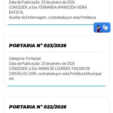
Data de Publicação: 23 de janeiro de 2026
CONCEDER, a Sra. FERNANDA APARECIDA VIEIRA
BATISTA,
Auxiliar de Enfermagem, contratada por esta Prefeitura
Municipal em
16/09/2010, conforme Portaria 160/10 de 16/09/2010,
15 (quinze) dias de
férias a que tem direito pelo período de trabalho de
16/09/2023 a
PORTARIA Nº 023/2026
15/09/2024, e 15 (quinze) dias pelo período de trabalho de
16/09/2024 a
15/09/2025, a partir de 21/01/2026, devendo retornar ao
Categoria: Portarias
trabalho em
Data de Publicação: 23 de janeiro de 2026
20/02/2026.
CONCEDER, a Sra. MARIA DE LOURDES TIXILISKI DE
CARVALHO, GARI, contratada por esta Prefeitura Municipal
em
01/09/2011, conforme Portaria 174/11 de 12/09/2011,
30 (trinta) dias.
PORTARIA Nº 022/2026