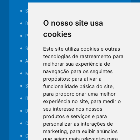
Serviços ISS-E
O nosso site usa
Decretos
cookies
Portarias
Este site utiliza cookies e outras
SAMAE
tecnologias de rastreamento para
Audiência pública
melhorar sua experiência de
navegação para os seguintes
MANUTENÇÃO DE ILUMINAÇÃO PÚBLICA
propósitos:
para ativar a
funcionalidade básica do site
,
Serviços Técnicos TI
para proporcionar uma melhor
ITR
experiência no site
,
para medir o
seu interesse nos nossos
Desapropriações
produtos e serviços e para
personalizar as interações de
Catalogo Eletrônico de Padronização
marketing
,
para exibir anúncios
Consórcios Municipais
que sejam mais relevantes para