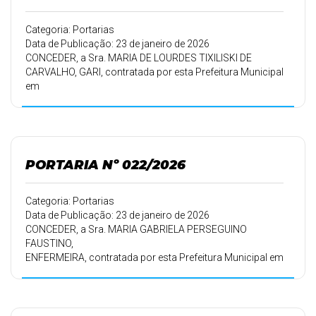
16/09/2024 a
15/09/2025, a partir de 21/01/2026, devendo retornar ao
Categoria: Portarias
trabalho em
Data de Publicação: 23 de janeiro de 2026
20/02/2026.
CONCEDER, a Sra. MARIA DE LOURDES TIXILISKI DE
CARVALHO, GARI, contratada por esta Prefeitura Municipal
em
01/09/2011, conforme Portaria 174/11 de 12/09/2011,
30 (trinta) dias.
PORTARIA Nº 022/2026
Categoria: Portarias
Data de Publicação: 23 de janeiro de 2026
CONCEDER, a Sra. MARIA GABRIELA PERSEGUINO
FAUSTINO,
ENFERMEIRA, contratada por esta Prefeitura Municipal em
16/09/2010,
conforme Portaria 178/10 de 16/09/2010, 30 (trinta) dias
de férias.