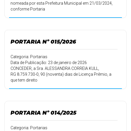
nomeada por esta Prefeitura Municipal em 21/03/2024,
conforme Portaria
106/2024 de 20/03/2024, 10 (dez) dias de férias.
PORTARIA Nº 015/2026
Categoria: Portarias
Data de Publicação: 23 de janeiro de 2026
CONCEDER, a Sra. ALESSANDRA CORREIA KULL,
RG 8.759.730-0, 90 (noventa) dias de Licença Prêmio, a
que tem direito
pelo período de trabalho de de 01/06/2011 a 31/05/2016,
conforme Artigo
102 e seu Parágrafo Único do ESTATUTO DOS
FUNCIONÁRIOS
PÚBLICOS MUNICIPAIS DE SÃO JERÔNIMO DA SERRA-PR,
PORTARIA Nº 014/2025
a partir
de 26/01/2026, devendo retornar ao trabalho em
26/04/2026.
Categoria: Portarias