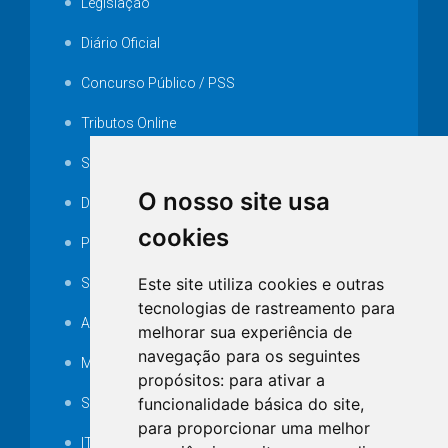
Legislação
Diário Oficial
Concurso Público / PSS
Tributos Online
Serviços ISS-E
O nosso site usa
Decretos
cookies
Portarias
Este site utiliza cookies e outras
SAMAE
tecnologias de rastreamento para
Audiência pública
melhorar sua experiência de
navegação para os seguintes
MANUTENÇÃO DE ILUMINAÇÃO PÚBLICA
propósitos:
para ativar a
funcionalidade básica do site
,
Serviços Técnicos TI
para proporcionar uma melhor
ITR