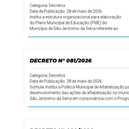
Categoria: Decretos
Data de Publicação: 28 de maio de 2026
Institui a estrutura organizacional para elaboração
do Plano Municipal de Educação (PME) do
Município de São Jerônimo da Serra referente ao
decênio 2026–2036 e dá outras providências.
DECRETO N° 081/2026
Categoria: Decretos
Data de Publicação: 28 de maio de 2026
Súmula: Institui a Política Municipal de Alfabetização p
desenvolvimento das ações de alfabetização no munic
São Jerônimo da Serra em consonância com o Prog
Educa Juntos, estratégia Alfabetiza Juntos e com o
Compromisso Nacional da Criança Alfabetizada.