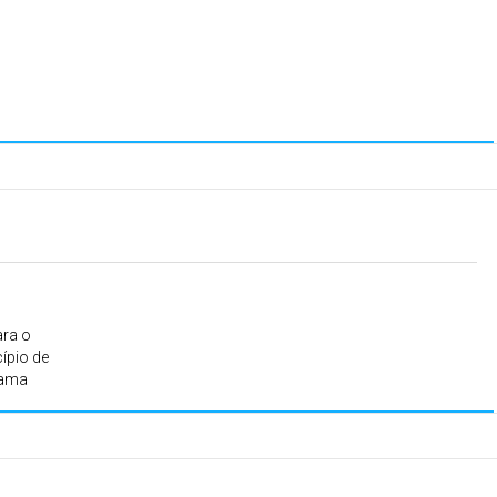
ara o
ípio de
rama