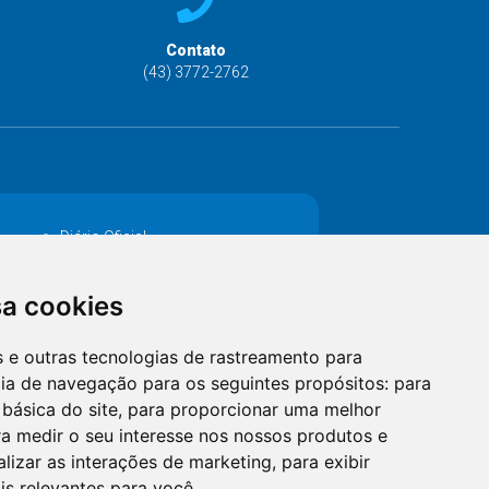
Contato
(43) 3772-2762
Diário Oficial
Decretos
sa cookies
MANUTENÇÃO DE ILUMINAÇÃO PÚBLICA
es e outras tecnologias de rastreamento para
Catalogo Eletrônico de Padronização
cia de navegação para os seguintes propósitos:
para
 básica do site
,
para proporcionar uma melhor
a medir o seu interesse nos nossos produtos e
alizar as interações de marketing
,
para exibir
is relevantes para você
.