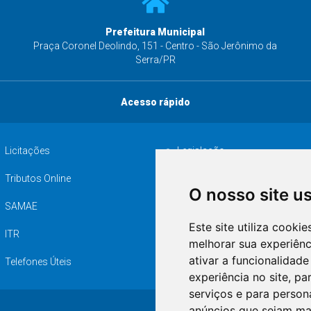
Prefeitura Municipal
s
Praça Coronel Deolindo, 151 - Centro - São Jerônimo da
Serra/PR
Acesso rápido
Licitações
Legislação
Tributos Online
Serviços ISS-E
O nosso site u
SAMAE
Audiência pública
Este site utiliza cooki
ITR
Desapropriações
melhorar sua experiên
ativar a funcionalidade
Telefones Úteis
experiência no site
,
par
serviços e para person
anúncios que sejam ma