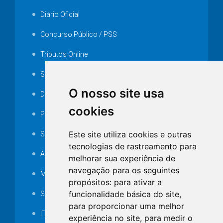
Diário Oficial
Concurso Público / PSS
Tributos Online
Serviços ISS-E
O nosso site usa
Decretos
cookies
Portarias
Este site utiliza cookies e outras
SAMAE
tecnologias de rastreamento para
Audiência pública
melhorar sua experiência de
navegação para os seguintes
MANUTENÇÃO DE ILUMINAÇÃO PÚBLICA
propósitos:
para ativar a
funcionalidade básica do site
,
Serviços Técnicos TI
para proporcionar uma melhor
ITR
experiência no site
,
para medir o