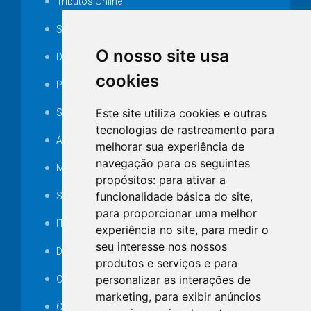
Tributos Online
Serviços ISS-E
O nosso site usa
Decretos
cookies
Portarias
Este site utiliza cookies e outras
SAMAE
tecnologias de rastreamento para
Audiência pública
melhorar sua experiência de
navegação para os seguintes
MANUTENÇÃO DE ILUMINAÇÃO PÚBLICA
propósitos:
para ativar a
funcionalidade básica do site
,
Serviços Técnicos TI
para proporcionar uma melhor
ITR
experiência no site
,
para medir o
seu interesse nos nossos
Desapropriações
produtos e serviços e para
personalizar as interações de
Catalogo Eletrônico de Padronização
marketing
,
para exibir anúncios
Consórcios Municipais