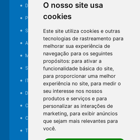
O nosso site usa
Decretos
cookies
Portarias
Este site utiliza cookies e outras
SAMAE
tecnologias de rastreamento para
Audiência pública
melhorar sua experiência de
navegação para os seguintes
MANUTENÇÃO DE ILUMINAÇÃO PÚBLICA
propósitos:
para ativar a
funcionalidade básica do site
,
Serviços Técnicos TI
para proporcionar uma melhor
ITR
experiência no site
,
para medir o
seu interesse nos nossos
Desapropriações
produtos e serviços e para
personalizar as interações de
Catalogo Eletrônico de Padronização
marketing
,
para exibir anúncios
Consórcios Municipais
que sejam mais relevantes para
você
.
Telefones Úteis