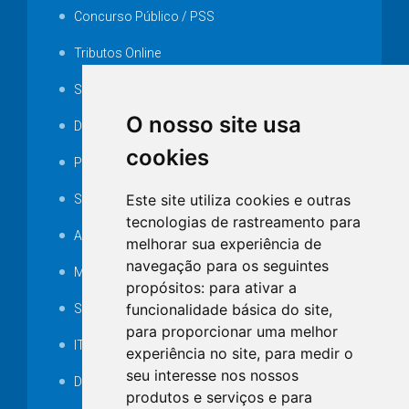
Concurso Público / PSS
Tributos Online
Serviços ISS-E
O nosso site usa
Decretos
cookies
Portarias
Este site utiliza cookies e outras
SAMAE
tecnologias de rastreamento para
Audiência pública
melhorar sua experiência de
navegação para os seguintes
MANUTENÇÃO DE ILUMINAÇÃO PÚBLICA
propósitos:
para ativar a
funcionalidade básica do site
,
Serviços Técnicos TI
para proporcionar uma melhor
ITR
experiência no site
,
para medir o
seu interesse nos nossos
Desapropriações
produtos e serviços e para