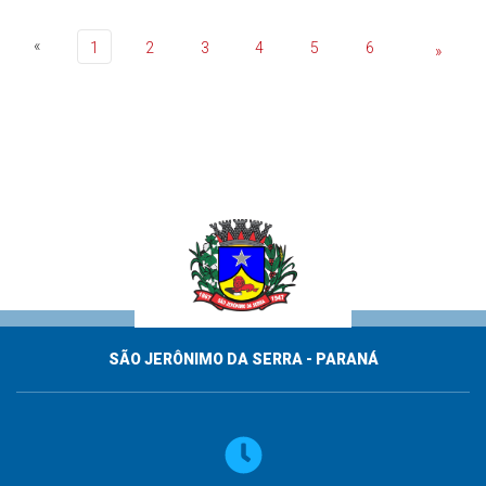
«
1
2
3
4
5
6
»
SÃO JERÔNIMO DA SERRA - PARANÁ