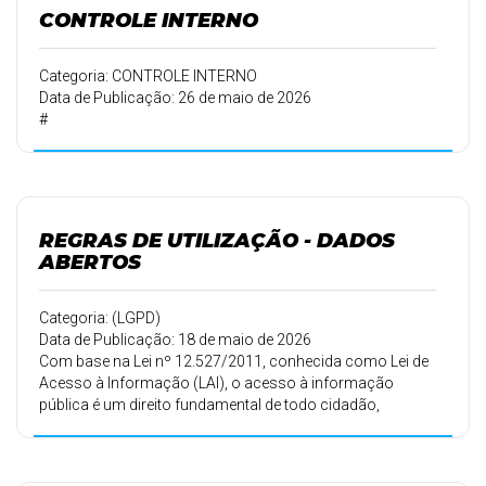
organização pedagógica
CONTROLE INTERNO
durante os jogos da Seleção Brasileira de Futebol na
Copa do Mundo da FIFA
2026.
Categoria: CONTROLE INTERNO
Data de Publicação: 26 de maio de 2026
#
REGRAS DE UTILIZAÇÃO - DADOS
ABERTOS
Categoria: (LGPD)
Data de Publicação: 18 de maio de 2026
Com base na Lei nº 12.527/2011, conhecida como Lei de
Acesso à Informação (LAI), o acesso à informação
pública é um direito fundamental de todo cidadão,
devendo ser garantido pelos órgãos e entidades da
administração pública de forma clara, transparente e
acessível. A lei estabelece que a publicidade é a regra,