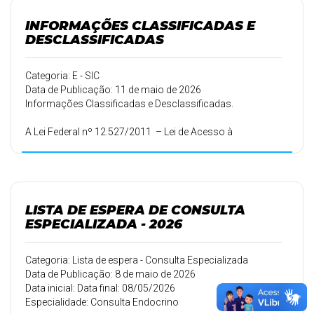
enquanto o sigilo constitui exceção, sendo aplicado
apenas nos casos previstos em lei. Além disso, determina
INFORMAÇÕES CLASSIFICADAS E
que as informações de interesse coletivo devem ser
DESCLASSIFICADAS
divulgadas de forma proativa, especialm
Categoria: E - SIC
Data de Publicação: 11 de maio de 2026
Informações Classificadas e Desclassificadas.
A Lei Federal nº 12.527/2011 – Lei de Acesso à
Informação determina quando uma informação poderá
ser considerada sigilosa se incluída nos “Termos de
Classificação” de acordo com determinados critérios.
LISTA DE ESPERA DE CONSULTA
ESPECIALIZADA - 2026
Categoria: Lista de espera - Consulta Especializada
Data de Publicação: 8 de maio de 2026
Data inicial: Data final: 08/05/2026
Especialidade: Consulta Endocrino