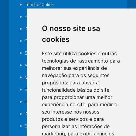
Tributos Online
Serviços ISS-E
O nosso site usa
Decretos
cookies
Portarias
Este site utiliza cookies e outras
SAMAE
tecnologias de rastreamento para
Audiência pública
melhorar sua experiência de
navegação para os seguintes
MANUTENÇÃO DE ILUMINAÇÃO PÚBLICA
propósitos:
para ativar a
funcionalidade básica do site
,
Serviços Técnicos TI
para proporcionar uma melhor
ITR
experiência no site
,
para medir o
seu interesse nos nossos
Desapropriações
produtos e serviços e para
personalizar as interações de
Catalogo Eletrônico de Padronização
marketing
,
para exibir anúncios