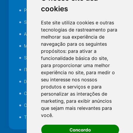
cookies
Portarias
Este site utiliza cookies e outras
SAMAE
tecnologias de rastreamento para
Audiência pública
melhorar sua experiência de
navegação para os seguintes
MANUTENÇÃO DE ILUMINAÇÃO PÚBLICA
propósitos:
para ativar a
funcionalidade básica do site
,
Serviços Técnicos TI
para proporcionar uma melhor
ITR
experiência no site
,
para medir o
seu interesse nos nossos
Desapropriações
produtos e serviços e para
personalizar as interações de
Catalogo Eletrônico de Padronização
marketing
,
para exibir anúncios
Consórcios Municipais
que sejam mais relevantes para
você
.
Telefones Úteis
Concordo