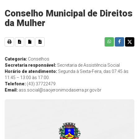
Conselho Municipal de Direitos
da Mulher
Categoria:
Conselhos
Secretaria responsável:
Secretaria de Assistência Social
Horário de atendimento:
Segunda à Sexta-Feira, das 07:45 às
11:45 – 13:00 às 17:00.
Telefone:
(43) 37722479
Email:
ass.social@saojeronimodaserra.pr.gov.br