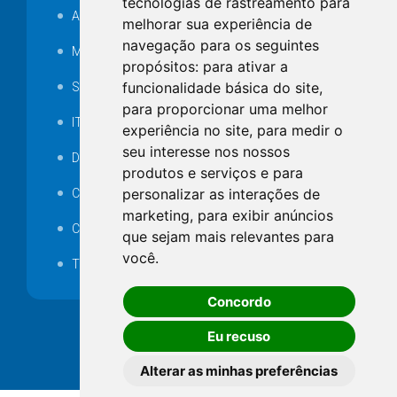
tecnologias de rastreamento para
Audiência pública
melhorar sua experiência de
navegação para os seguintes
MANUTENÇÃO DE ILUMINAÇÃO PÚBLICA
propósitos:
para ativar a
funcionalidade básica do site
,
Serviços Técnicos TI
para proporcionar uma melhor
ITR
experiência no site
,
para medir o
seu interesse nos nossos
Desapropriações
produtos e serviços e para
personalizar as interações de
Catalogo Eletrônico de Padronização
marketing
,
para exibir anúncios
Consórcios Municipais
que sejam mais relevantes para
você
.
Telefones Úteis
Concordo
Eu recuso
Alterar as minhas preferências